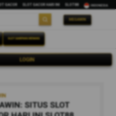
OT GACOR
SLOT GACOR HARI INI
SLOT88
INDONESIA
MEGAWIN
SLOT GAMPANG MENANG
LOGIN
IN
AWIN: SITUS SLOT
R HARI INI SLOT88