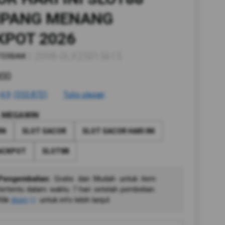
PANG MENANG
KPOT 2026
|
2098-0LX25015615
TERBAIK
000
4.9
(355.872)
Tulis ulasan
L MEGAWIN
IN
SLOT GACOR
SLOT GACOR HARI INI
ACKPOT
SLOT88
Pengembalian:
Gratis dan Mudah untuk item
tertentu dalam waktu 7 hari setelah pembelian.
Klik
disini
untuk info lebih lanjut.