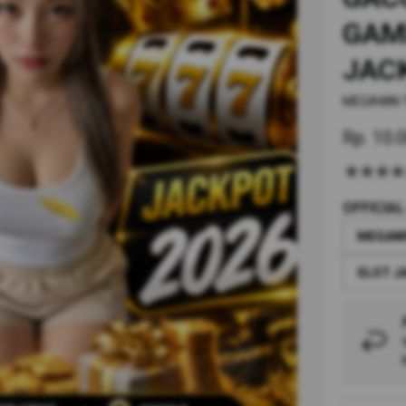
GAM
JAC
MEGAWIN 
Rp. 10.
4.5
dari
5
OFFICIA
bintang,
nilai
MEGAW
rating
rata-
SLOT J
rata.
Read
13
Reviews.
Tautan
halaman
yang
sama.