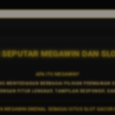
 SEPUTAR MEGAWIN DAN SL
APA ITU MEGAWIN?
G MENYEDIAKAN BERBAGAI PILIHAN PERMAINAN S
DENGAN FITUR LENGKAP, TAMPILAN RESPONSIF, D
 MEGAWIN DIKENAL SEBAGAI SITUS SLOT GACOR H