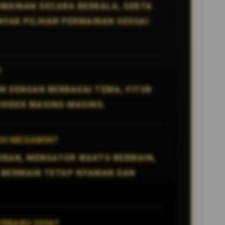
RMAINAN SECARA BERKALA, SERTA
NYAK PILIHAN PERMAINAN SESUAI
?
N DENGAN BERBAGAI TEMA, FITUR
VIDER MASING-MASING.
DI MEGAWIN?
URAN, MENGATUR WAKTU BERMAIN,
 BERMAIN TETAP NYAMAN DAN
RBARU 2026?