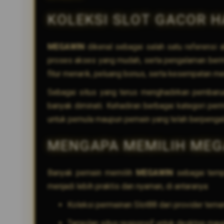
KOLEKSI SLOT GACOR H
MEGAWIN
dikenal sebagai salah satu referensi
s
proses akses yang mudah, serta pengalaman berm
fitur menarik, peluang bonus, serta kesempatan m
Sebagai situs yang terus menghadirkan pembaru
banyak diminati. Kehadiran berbagai kategori p
untuk pemula maupun pemain yang telah berpenga
MENGAPA MEMILIH MEG
Banyak pemain memilih
MEGAWIN
sebagai temp
menjadi lebih praktis dan nyaman, di antaranya:
Koleksi permainan Slot88 dari provider terna
Tampilan situs responsif untuk desktop maup