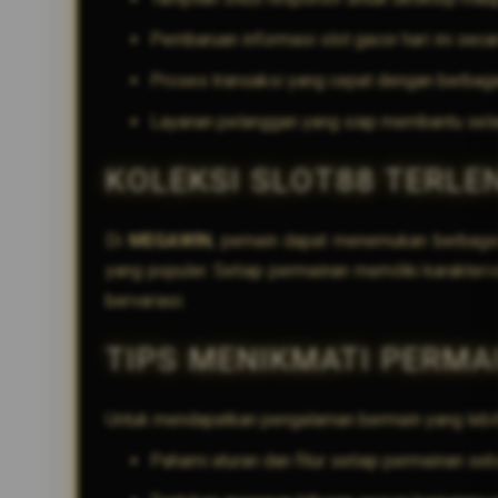
Pembaruan informasi slot gacor hari ini secar
Proses transaksi yang cepat dengan berbag
Layanan pelanggan yang siap membantu sela
KOLEKSI SLOT88 TERLE
Di
MEGAWIN
, pemain dapat menemukan berbagai
yang populer. Setiap permainan memiliki karakteri
bervariasi.
TIPS MENIKMATI PERMA
Untuk mendapatkan pengalaman bermain yang lebih 
Pahami aturan dan fitur setiap permainan se