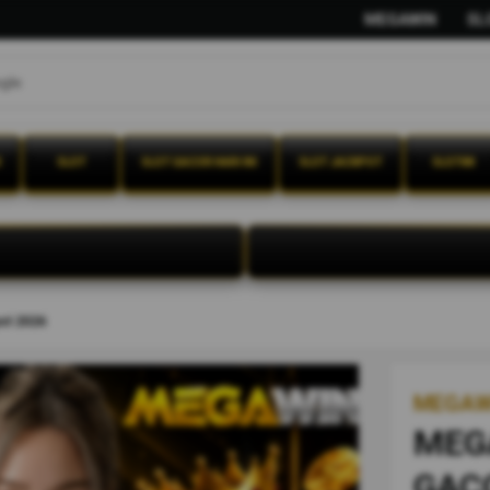
MEGAWIN
SL
R
SLOT
SLOT GACOR HARI INI
SLOT JACKPOT
SLOT88
ot 2026
MEGAW
MEG
GACO