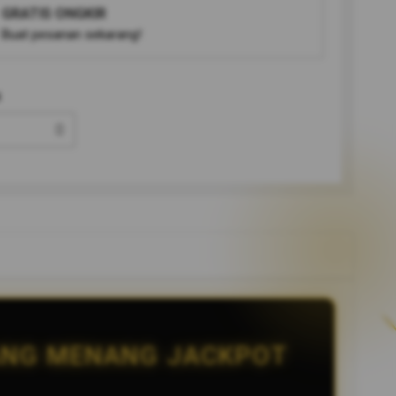
GRATIS ONGKIR
Buat pesanan sekarang!
s
PANG MENANG JACKPOT