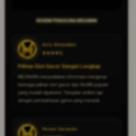
REVIEW PENGGUNA MEGAWIN
Azis Ahmadani
★★★★½
Pilihan Slot Gacor Sangat Lengkap
MEGAWIN menyediakan informasi mengenai
berbagai pilihan slot gacor dan Slot88 populer
yang mudah dipahami. Tampilan artikel rapi
dengan pembahasan game yang menarik.
Husen Gerando