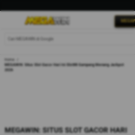
G
r
MEGA
a
t
i
DAFTAR
LOGIN
s
O
n
g
Home
k
MEGAWIN: Situs Slot Gacor Hari Ini Slot88 Gampang Menang Jackpot
2026
i
r
s
e
-
I
n
d
o
n
MEGAWIN: SITUS SLOT GACOR HARI
e