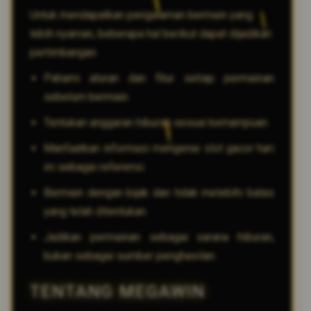
★
Untuk mendapatkan pengalaman bermain yang
lebih nyaman, beberapa hal berikut dapat dijadikan
pertimbangan:
Pahami aturan dan fitur setiap permainan
sebelum bermain.
Tentukan anggaran hiburan sesuai kemampuan.
Manfaatkan informasi mengenai slot gacor hari
ini sebagai referensi.
Bermain dengan bijak dan tidak melebihi batas
yang telah ditentukan.
Jadikan permainan sebagai sarana hiburan,
bukan sebagai sumber penghasilan.
TENTANG MEGAWIN