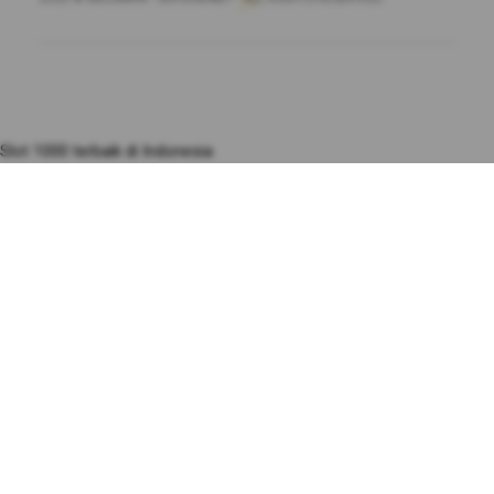
© tebuishere
Slot 1000 terbaik di Indonesia