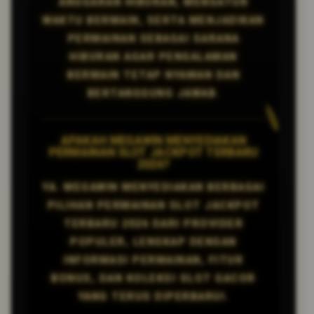
ANGGARAN HIBURAN, MENGATUR
WAKTU BERMAIN, SERTA MENJADIKAN
PERMAINAN SEBAGAI SARANA
HIBURAN AGAR PENGALAMAN
BERMAIN TETAP NYAMAN DAN
BERTANGGUNG JAWAB.
APAKAH MEGAWIN MENYEDIAKAN
PERMAINAN SLOT JACKPOT TERBARU
2026?
YA. MEGAWIN MENYEDIAKAN BERBAGAI
PILIHAN PERMAINAN SLOT JACKPOT
TERBARU 2026 DARI PROVIDER
POPULER, LENGKAP DENGAN
INFORMASI PERMAINAN, FITUR
BONUS, DAN KOLEKSI SLOT GACOR
YANG TERUS DIPERBARUI.