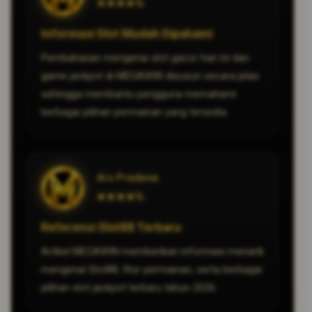
★★★★½
Informasi Slot Mudah Dipahami
★
Pembahasan mengenai slot gacor hari ini dan
game jackpot di MEGAWIN disusun secara jelas
sehingga membantu pengguna memahami
berbagai pilihan permainan yang tersedia.
Ais Pradana
★★★★½
Referensi Slot88 Terbaru
Artikel MEGAWIN memberikan informasi menarik
mengenai Slot88, fitur permainan, serta berbagai
pilihan slot jackpot terbaru tahun 2026.