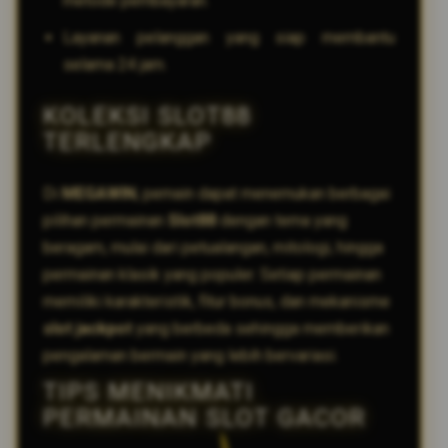
metode pembayaran.
★
Layanan pelanggan yang siap membantu
selama 24 jam.
KOLEKSI SLOT88
TERLENGKAP
Di
MEGAWIN
, pemain dapat menemukan berbagai
pilihan permainan
Slot88
dengan tema yang
beragam, mulai dari petualangan, mitologi, hingga
★
permainan klasik yang populer. Setiap permainan
memiliki karakteristik, fitur bonus, dan mekanisme
slot jackpot
yang berbeda sehingga memberikan
pengalaman bermain yang lebih bervariasi.
TIPS MENIKMATI
PERMAINAN SLOT GACOR