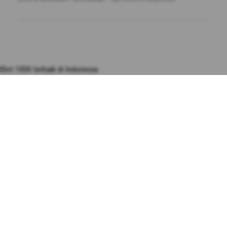
© tebuishere
Slot 1000 terbaik di Indonesia