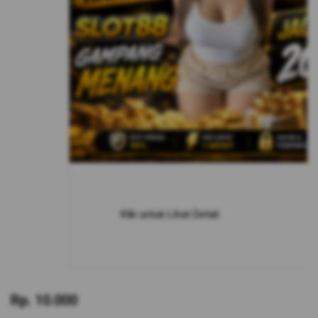
Klik untuk Lihat Detail
Skip
to
Rp. 10.000
the