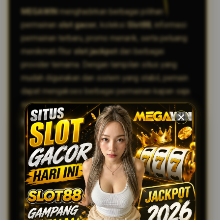
MEGAWIN
menghadirkan berbagai pilihan
permainan
slot gacor
, koleksi
Slot88
, informasi
permainan terbaru, promo menarik, serta peluang
menikmati fitur
slot jackpot
dari berbagai
provider ternama. Dengan tampilan situs yang
mudah digunakan dan sistem yang stabil, pemain
dapat mengakses berbagai permainan kapan saja
selama 24 jam.
KESIMPULAN
MEGAWIN: Situs Slot Gacor Hari Ini Slot88
Gampang Menang Jackpot 2026
menjadi salah
satu pilihan bagi pemain yang ingin menikmati
koleksi permainan slot online dengan pilihan game
yang lengkap, akses yang mudah, serta
pembaruan informasi secara rutin. Dengan bermain