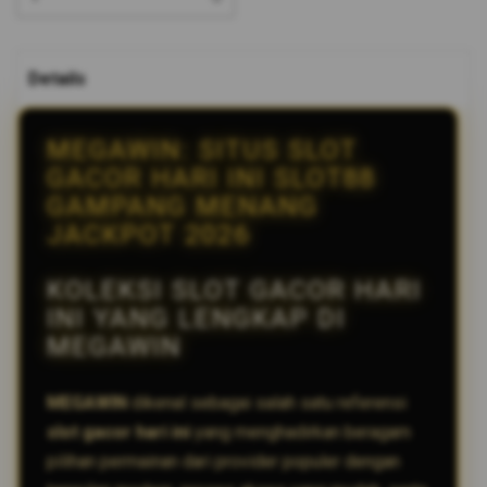
Details
MEGAWIN: SITUS SLOT
GACOR HARI INI SLOT88
GAMPANG MENANG
JACKPOT 2026
KOLEKSI SLOT GACOR HARI
INI YANG LENGKAP DI
MEGAWIN
MEGAWIN
dikenal sebagai salah satu referensi
slot gacor hari ini
yang menghadirkan beragam
pilihan permainan dari provider populer dengan