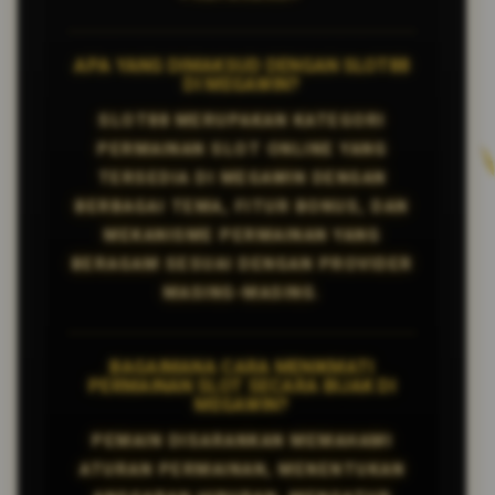
APA YANG DIMAKSUD DENGAN SLOT88
DI MEGAWIN?
SLOT88 MERUPAKAN KATEGORI
PERMAINAN SLOT ONLINE YANG
TERSEDIA DI MEGAWIN DENGAN
BERBAGAI TEMA, FITUR BONUS, DAN
MEKANISME PERMAINAN YANG
BERAGAM SESUAI DENGAN PROVIDER
MASING-MASING.
BAGAIMANA CARA MENIKMATI
PERMAINAN SLOT SECARA BIJAK DI
MEGAWIN?
PEMAIN DISARANKAN MEMAHAMI
ATURAN PERMAINAN, MENENTUKAN