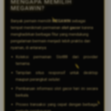
MENGAPA MEMILIH
MEGAWIN?
Banyak pemain memilih
MEGAWIN
sebagai
tempat menikmati permainan
slot gacor
karena
menghadirkan berbagai fitur yang mendukung
pengalaman bermain menjadi lebih praktis dan
nyaman, di antaranya:
★
Koleksi permainan Slot88 dari provider
ternama.
Tampilan situs responsif untuk desktop
★
maupun perangkat seluler.
Pembaruan informasi slot gacor hari ini secara
berkala.
Proses transaksi yang cepat dengan berbagai