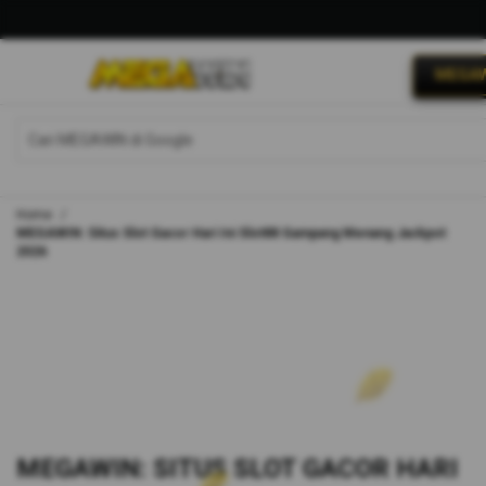
G
r
MEGA
a
t
i
DAFTAR
LOGIN
s
O
n
g
Home
k
MEGAWIN: Situs Slot Gacor Hari Ini Slot88 Gampang Menang Jackpot
2026
i
r
s
e
-
I
n
d
o
n
MEGAWIN: SITUS SLOT GACOR HARI
e