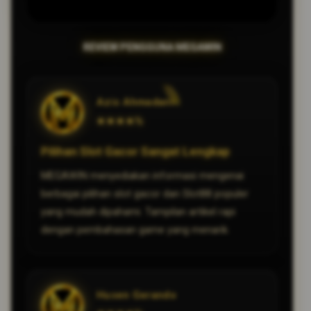
REVIEW PENGGUNA MEGAWIN
Azis Ahmadani
★★★★½
Pilihan Slot Gacor Sangat Lengkap
MEGAWIN menyediakan informasi mengenai
berbagai pilihan slot gacor dan Slot88 populer
yang mudah dipahami. Tampilan artikel rapi
dengan pembahasan game yang menarik.
Husen Gerando