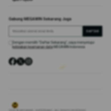
SLOT88
RTP SLOT HARI INI
MEGAWIN RESMI
Gabung MEGAWIN Sekarang Juga
LINK MEGAWIN
MEGAWIN LIVE CHAT
DAFTAR MEGAWIN
DAFTAR
PROMO SLOT88
LOGIN MEGAWIN
Dengan memilih "Daftar Sekarang", saya menyetujui
kebijakan keamanan data
MEGAWIN Indonesia
SLOT GACOR TERBARU
★
2026 © MEGAWIN - SUPERBABY - ALL RIGHTS RESERVED.