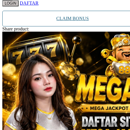
DAFTAR
LOGIN
CLAIM BONUS
Share product: