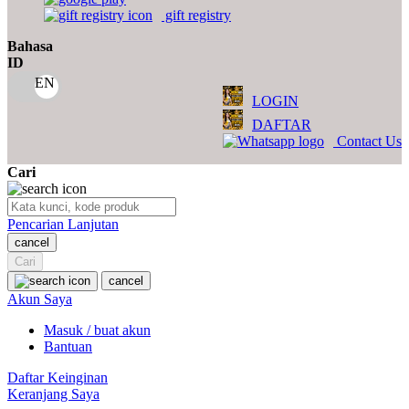
Squishmallows
gift registry
Starbooks
Bahasa
ID
Stick-O
Stokke
LOGIN
DAFTAR
Sudocrem
Contact Us
Sumimo
Cari
Sunnylife
Sun-Staches
Pencarian Lanjutan
cancel
Swimava
Cari
cancel
T
Akun Saya
Tommee Tippee
Masuk / buat akun
Bantuan
Trunki
Daftar Keinginan
Tutti Bambini
Keranjang Saya