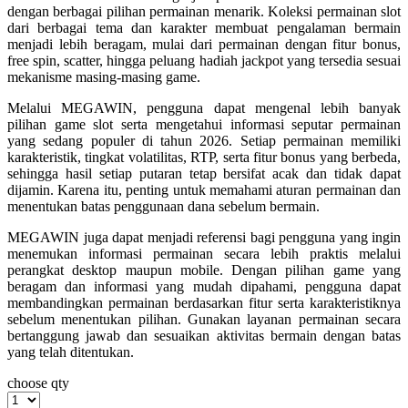
dengan berbagai pilihan permainan menarik. Koleksi permainan slot
Xootz
dari berbagai tema dan karakter membuat pengalaman bermain
menjadi lebih beragam, mulai dari permainan dengan fitur bonus,
Y
free spin, scatter, hingga peluang hadiah jackpot yang tersedia sesuai
mekanisme masing-masing game.
Yamatoya
Melalui MEGAWIN, pengguna dapat mengenal lebih banyak
pilihan game slot serta mengetahui informasi seputar permainan
Z
yang sedang populer di tahun 2026. Setiap permainan memiliki
karakteristik, tingkat volatilitas, RTP, serta fitur bonus yang berbeda,
Zaxy
sehingga hasil setiap putaran tetap bersifat acak dan tidak dapat
dijamin. Karena itu, penting untuk memahami aturan permainan dan
Zoggs
menentukan batas penggunaan dana sebelum bermain.
0-9
MEGAWIN juga dapat menjadi referensi bagi pengguna yang ingin
menemukan informasi permainan secara lebih praktis melalui
4Moms
perangkat desktop maupun mobile. Dengan pilihan game yang
beragam dan informasi yang mudah dipahami, pengguna dapat
59S
membandingkan permainan berdasarkan fitur serta karakteristiknya
sebelum menentukan pilihan. Gunakan layanan permainan secara
bertanggung jawab dan sesuaikan aktivitas bermain dengan batas
yang telah ditentukan.
choose qty