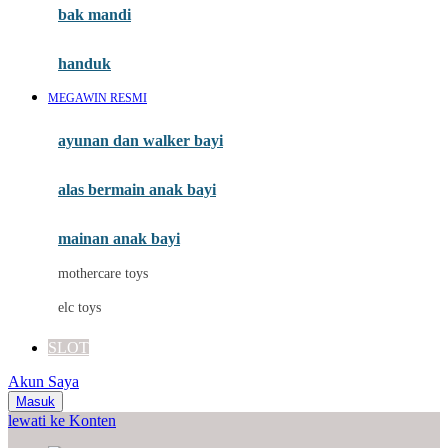
Moby
bak mandi
Momami
handuk
Mothercare
MEGAWIN RESMI
Mustela
ayunan dan walker bayi
My Buddy Tag
My K
alas bermain anak bayi
N
mainan anak bayi
Naif
mothercare toys
Nike
elc toys
Nordic Natural
SLOT
Nuby
Akun Saya
Nuna
Masuk
lewati ke Konten
O