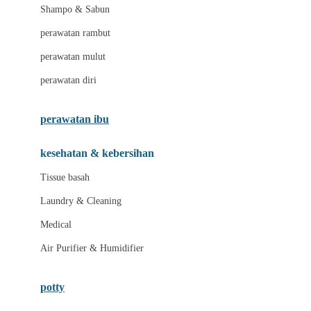
London Taxi
Shampo & Sabun
Love To Dream
perawatan rambut
perawatan mulut
M
perawatan diri
Magformers
Mama's Choice
perawatan ibu
Mamas&Papas
kesehatan & kebersihan
Mamaway
Tissue basah
Maxi Cosi
Laundry & Cleaning
Megabloks
Medical
Micro
Air Purifier & Humidifier
MiDeer
Mimi & Lula
potty
Mini Monkey