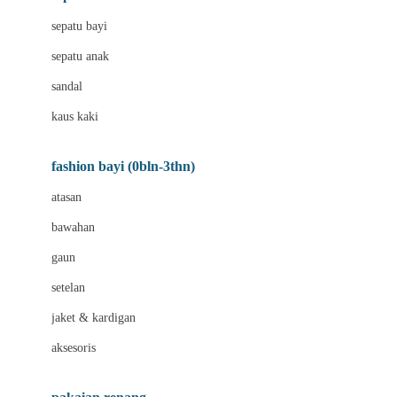
Bio Oil
sepatu bayi
Biolane
sepatu anak
Bite Fighters
sandal
Bizzi Growin
kaus kaki
Blackmores
fashion bayi (0bln-3thn)
Blooming Marvellous
atasan
Bonnels
bawahan
Bravado
gaun
Bruder
setelan
Brush Baby
jaket & kardigan
Buds Organics
aksesoris
Bugaboo
Buggygear