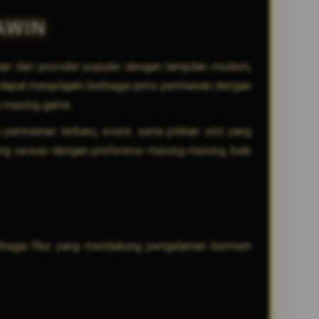
AWIN
n dari provider populer dengan tampilan modern,
apat menjelajahi berbagai jenis permainan dengan
g-masing game.
ermainan terbaru, event, serta pilihan slot yang
ng sesuai dengan preferensi masing-masing, baik
bagai fitur yang mendukung pengalaman bermain