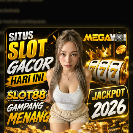
a berkala.
ai metode pembayaran.
ma 24 jam.
NGKAP
 pilihan permainan
Slot88
dengan tema yang beragam, mulai dar
stik, fitur bonus, dan mekanisme
slot jackpot
yang berbeda seh
INAN SLOT GACOR
nyaman, beberapa hal berikut dapat dijadikan pertimbangan:
belum bermain.