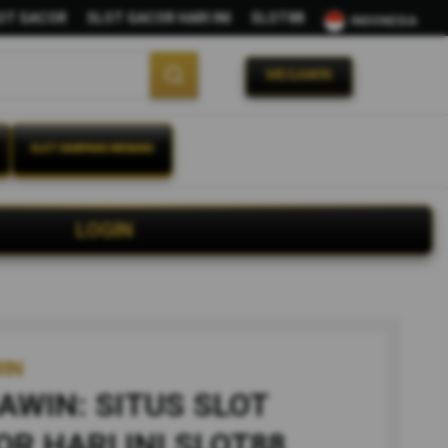
OT GACOR
SLOT GACOR HARI INI
SLOT88
INDONESIA
MEGAWIN
SLOT GAMPANG MENANG
LOGIN
IN
AWIN: SITUS SLOT
R HARI INI SLOT88