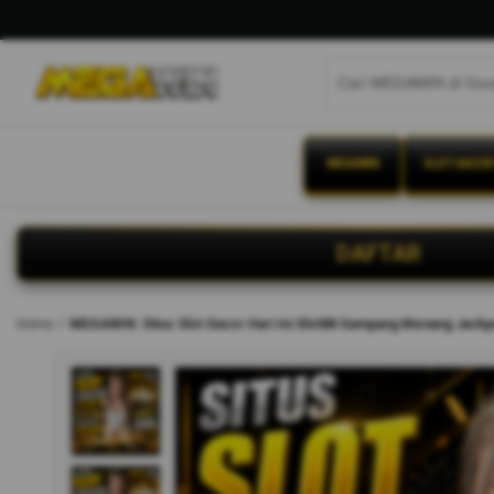
r
s
e
-
CARI
I
★
n
d
o
MEGAWIN
SLOT GACO
n
e
s
DAFTAR
i
a
!
Home
MEGAWIN: Situs Slot Gacor Hari Ini Slot88 Gampang Menang Jackp
Skip
to
the
end
of
the