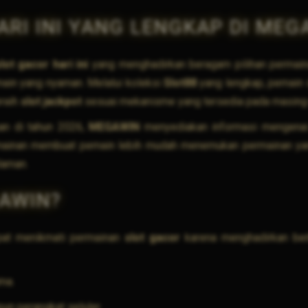
ARI INI YANG LENGKAP DI MEG
lot gacor hari ini
yang menghadirkan beragam pilihan permaina
ain yang nyaman. Melalui koleksi
Slot88
yang lengkap, pemain d
eraih
slot jackpot
sesuai mekanisme yang tersedia pada masin
an di tahun 2026,
MEGAWIN
menyediakan informasi mengenai p
ermainan membuat pemain lebih mudah menemukan permainan ya
laman.
AWIN?
at menikmati permainan
slot gacor
karena menghadirkan ber
ma.
un perangkat seluler.