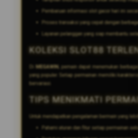
Pembaruan informasi slot gacor hari ini secar
Proses transaksi yang cepat dengan berbag
Layanan pelanggan yang siap membantu sela
★
KOLEKSI SLOT88 TERLE
Di
MEGAWIN
, pemain dapat menemukan berbagai
yang populer. Setiap permainan memiliki karakteri
bervariasi.
★
TIPS MENIKMATI PERMA
Untuk mendapatkan pengalaman bermain yang lebih 
Pahami aturan dan fitur setiap permainan se