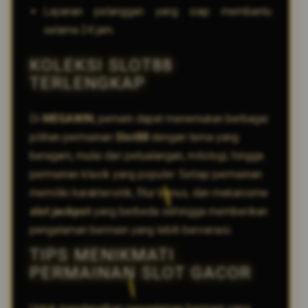
Layanan pelanggan yang siap membantu
selama 24 jam.
KOLEKSI SLOT88
TERLENGKAP
Di
MEGAWIN
, pemain dapat menemukan berbagai
pilihan permainan
Slot88
dengan tema yang
beragam, mulai dari petualangan, mitologi, hingga
permainan klasik yang populer. Setiap permainan
memiliki karakteristik, fitur bonus, dan mekanisme
slot jackpot
yang berbeda sehingga memberikan
pengalaman bermain yang lebih bervariasi.
TIPS MENIKMATI
PERMAINAN SLOT GACOR