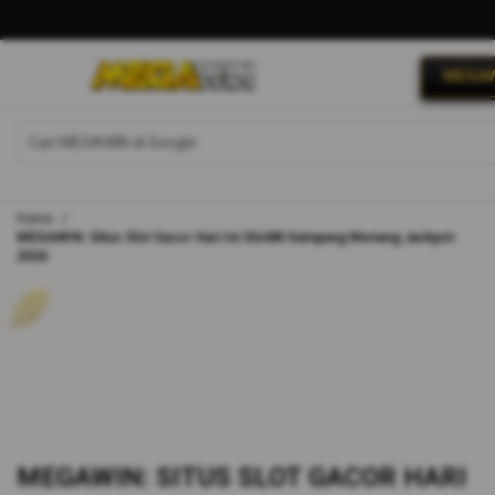
G
r
MEGA
a
t
i
DAFTAR
LOGIN
s
O
n
g
Home
k
MEGAWIN: Situs Slot Gacor Hari Ini Slot88 Gampang Menang Jackpot
2026
i
r
s
★
e
★
-
I
n
d
o
n
MEGAWIN: SITUS SLOT GACOR HARI
e