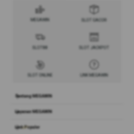
MEGAWIN
SLOT GACOR
SLOT88
SLOT JACKPOT
SLOT ONLINE
LINK MEGAWIN
Tentang MEGAWIN
Layanan MEGAWIN
MEGAWIN
SLOT GACOR HARI INI
Link Populer
SLOT JACKPOT 2026