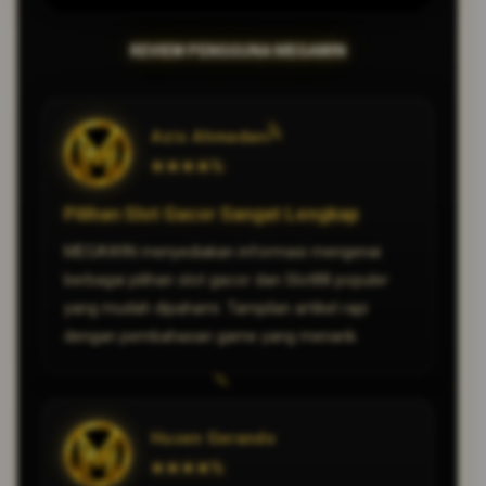
REVIEW PENGGUNA MEGAWIN
Azis Ahmadani
★★★★½
Pilihan Slot Gacor Sangat Lengkap
MEGAWIN menyediakan informasi mengenai
berbagai pilihan slot gacor dan Slot88 populer
yang mudah dipahami. Tampilan artikel rapi
dengan pembahasan game yang menarik.
Husen Gerando
★★★★½