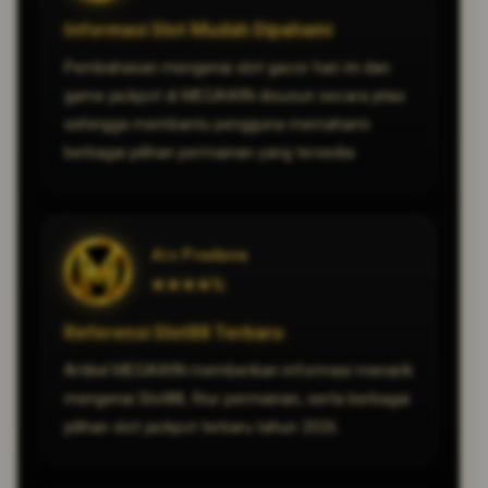
Informasi Slot Mudah Dipahami
Pembahasan mengenai slot gacor hari ini dan
game jackpot di MEGAWIN disusun secara jelas
sehingga membantu pengguna memahami
berbagai pilihan permainan yang tersedia.
Ais Pradana
★★★★½
Referensi Slot88 Terbaru
Artikel MEGAWIN memberikan informasi menarik
mengenai Slot88, fitur permainan, serta berbagai
pilihan slot jackpot terbaru tahun 2026.