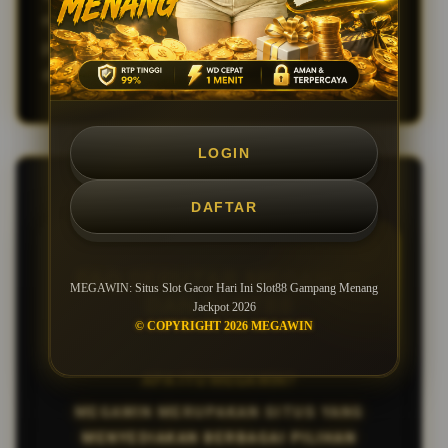
mengelola anggaran hiburan dengan baik,
pengalaman bermain dapat menjadi lebih nyaman
dan menyenangkan.
LOGIN
DAFTAR
FAQ SEPUTAR MEGAWIN
MEGAWIN: Situs Slot Gacor Hari Ini Slot88 Gampang Menang
DAN SLOT88
Jackpot 2026
© COPYRIGHT 2026 MEGAWIN
APA ITU MEGAWIN?
MEGAWIN MERUPAKAN SITUS YANG
MENYEDIAKAN BERBAGAI PILIHAN