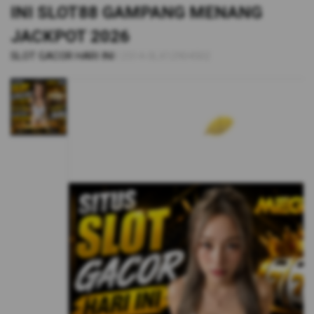
s
INI SLOT88 GAMPANG MENANG
i
a
JACKPOT 2026
!
|
SLOT GACOR HARI INI
2514-0LX12904502
Skip
to
the
end
of
the
images
gallery