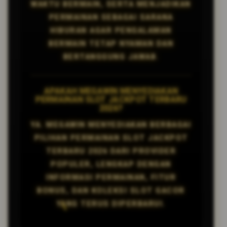
WAKTU BERMAIN, SERTA MENJADIKAN
PERMAINAN SEBAGAI SARANA
HIBURAN AGAR PENGALAMAN
BERMAIN TETAP NYAMAN DAN
BERTANGGUNG JAWAB.
APAKAH MEGAWIN MENYEDIAKAN
PERMAINAN SLOT JACKPOT TERBARU
2026?
YA. MEGAWIN MENYEDIAKAN BERBAGAI
PILIHAN PERMAINAN SLOT JACKPOT
TERBARU 2026 DARI PROVIDER
POPULER, LENGKAP DENGAN
INFORMASI PERMAINAN, FITUR
BONUS, DAN KOLEKSI SLOT GACOR
YANG TERUS DIPERBARUI.