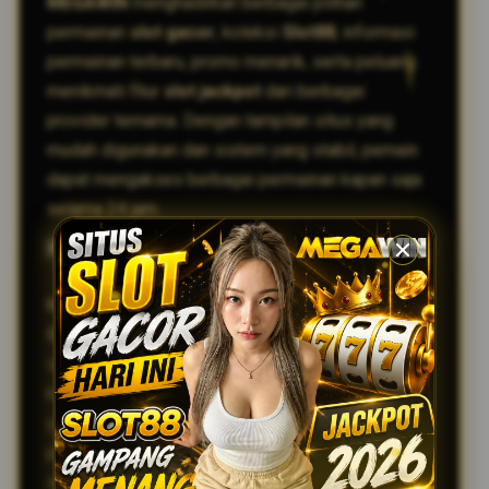
MEGAWIN
menghadirkan berbagai pilihan
permainan
slot gacor
, koleksi
Slot88
, informasi
permainan terbaru, promo menarik, serta peluang
menikmati fitur
slot jackpot
dari berbagai
provider ternama. Dengan tampilan situs yang
mudah digunakan dan sistem yang stabil, pemain
dapat mengakses berbagai permainan kapan saja
selama 24 jam.
KESIMPULAN
MEGAWIN: Situs Slot Gacor Hari Ini Slot88
Gampang Menang Jackpot 2026
menjadi salah
satu pilihan bagi pemain yang ingin menikmati
koleksi permainan slot online dengan pilihan game
yang lengkap, akses yang mudah, serta
pembaruan informasi secara rutin. Dengan bermain
secara bijak, memahami setiap permainan, dan