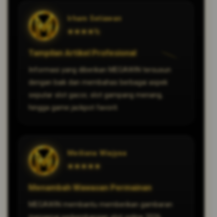
Irham Setiawan
★★★★½
Tampilan Artikel Profesional
Informasi yang diberikan MEGAWIN tersusun
dengan baik dan membahas berbagai aspek
seputar slot gacor, slot gampang menang,
hingga game jackpot favorit.
Meiliana Wiajyaa
★★★★★
Menambah Wawasan Permainan
MEGAWIN membantu memberikan gambaran