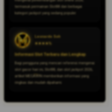
mengenai perkembangan slot online 2026,
termasuk permainan Slot88 dan berbagai
kategori jackpot yang sedang populer.
Leonardo Soh
★★★★½
Informasi Slot Terbaru dan Lengkap
Bagi pengguna yang mencari referensi mengenai
slot gacor hari ini, Slot88, dan slot jackpot 2026,
artikel MEGAWIN memberikan informasi yang
ringkas dan mudah dipahami.