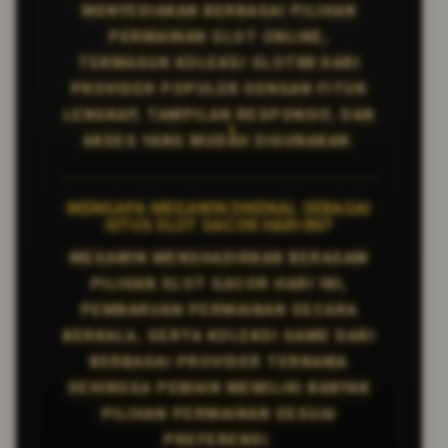
MENYEDIAKAN BERBAGAI PILIHAN
PERMAINAN SLOT ONLINE,
TERMASUK KOLEKSI SLOT88 DARI
PROVIDER POPULER DENGAN FITUR
LENGKAP, TAMPILAN RESPONSIF, DAN
AKSES YANG MUDAH DIGUNAKAN.
MENGAPA MEGAWIN DIKENAL SEBAGAI
SITUS SLOT GACOR HARI INI?
MEGAWIN MENGHADIRKAN BERAGAM
PILIHAN SLOT GACOR HARI INI,
PEMBARUAN PERMAINAN SECARA
BERKALA, SERTA KOLEKSI GAME DARI
BERBAGAI PROVIDER TERNAMA
SEHINGGA PEMAIN MEMILIKI BANYAK
PILIHAN PERMAINAN SESUAI
PREFERENSI.