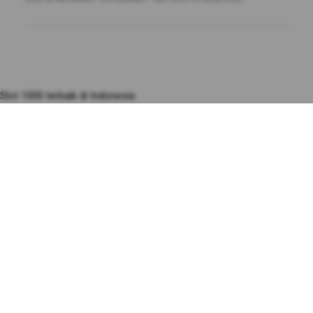
© tebuishere
Slot 1000 terbaik di Indonesia