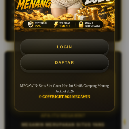
secara bijak, memahami setiap permainan, dan
mengelola anggaran hiburan dengan baik,
pengalaman bermain dapat menjadi lebih nyaman
dan menyenangkan.
★
LOGIN
DAFTAR
FAQ SEPUTAR MEGAWIN
MEGAWIN: Situs Slot Gacor Hari Ini Slot88 Gampang Menang
Jackpot 2026
DAN SLOT88
© COPYRIGHT 2026 MEGAWIN
APA ITU MEGAWIN?
MEGAWIN MERUPAKAN SITUS YANG