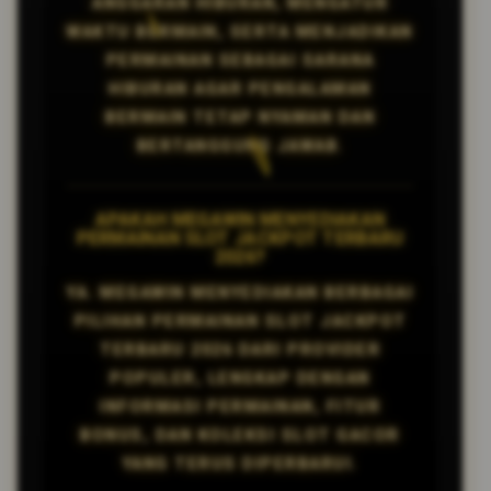
ANGGARAN HIBURAN, MENGATUR
WAKTU BERMAIN, SERTA MENJADIKAN
PERMAINAN SEBAGAI SARANA
HIBURAN AGAR PENGALAMAN
BERMAIN TETAP NYAMAN DAN
BERTANGGUNG JAWAB.
APAKAH MEGAWIN MENYEDIAKAN
PERMAINAN SLOT JACKPOT TERBARU
2026?
YA. MEGAWIN MENYEDIAKAN BERBAGAI
PILIHAN PERMAINAN SLOT JACKPOT
TERBARU 2026 DARI PROVIDER
POPULER, LENGKAP DENGAN
INFORMASI PERMAINAN, FITUR
BONUS, DAN KOLEKSI SLOT GACOR
YANG TERUS DIPERBARUI.