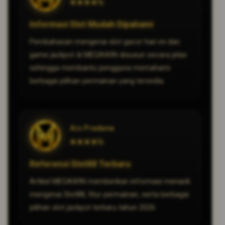
★★★★½
Informasi Slot Mudah Dipahami
Pembahasan mengenai slot gacor hari ini dan
game jackpot di MEGAWIN disusun secara jelas
★
sehingga membantu pengguna memahami
berbagai pilihan permainan yang tersedia.
Ais Pradana
★★★★½
Referensi Slot88 Terbaru
Artikel MEGAWIN memberikan informasi menarik
mengenai Slot88, fitur permainan, serta berbagai
pilihan slot jackpot terbaru tahun 2026.