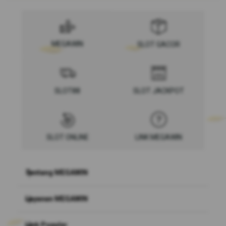
MEGAWIN
SLOT GACOR
SLOT88
SLOT JACKPOT
SLOT ONLINE
LINK MEGAWIN
★
Tentang MEGAWIN
Layanan MEGAWIN
MEGAWIN
SLOT GACOR HARI INI
Link Populer
SLOT JACKPOT 2026