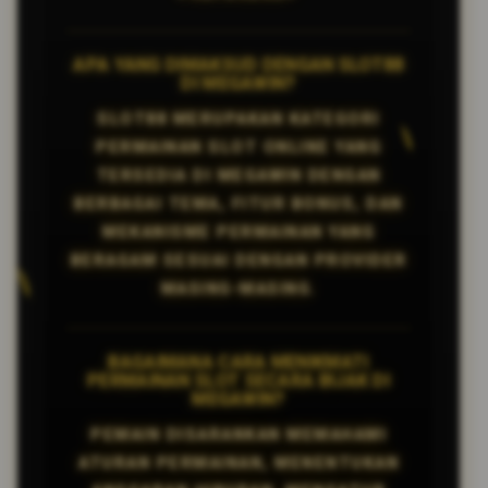
APA YANG DIMAKSUD DENGAN SLOT88
DI MEGAWIN?
SLOT88 MERUPAKAN KATEGORI
PERMAINAN SLOT ONLINE YANG
★
TERSEDIA DI MEGAWIN DENGAN
BERBAGAI TEMA, FITUR BONUS, DAN
MEKANISME PERMAINAN YANG
BERAGAM SESUAI DENGAN PROVIDER
MASING-MASING.
BAGAIMANA CARA MENIKMATI
PERMAINAN SLOT SECARA BIJAK DI
MEGAWIN?
PEMAIN DISARANKAN MEMAHAMI
ATURAN PERMAINAN, MENENTUKAN