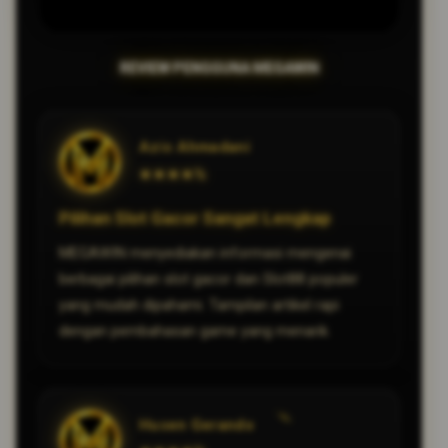
REVIEW PENGGUNA MEGAWIN
★
Azis Ahmadani
★★★★½
Pilihan Slot Gacor Sangat Lengkap
MEGAWIN menyediakan informasi mengenai
berbagai pilihan slot gacor dan Slot88 populer
yang mudah dipahami. Tampilan artikel rapi
dengan pembahasan game yang menarik.
Husen Gerando