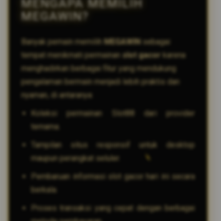
MENGAPA MEMILIH
MEGAWIN?
Banyak pemain memilih
MEGAWIN
sebagai
tempat menikmati permainan
slot gacor
karena
menghadirkan berbagai fitur yang mendukung
pengalaman bermain menjadi lebih praktis dan
nyaman, di antaranya:
Koleksi permainan Slot88 dari provider
ternama.
Tampilan situs responsif untuk desktop
maupun perangkat seluler.
Pembaruan informasi slot gacor hari ini secara
berkala.
Proses transaksi yang cepat dengan berbagai