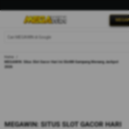
G
r
MEGA
a
t
i
DAFTAR
LOGIN
s
O
n
g
Home
k
MEGAWIN: Situs Slot Gacor Hari Ini Slot88 Gampang Menang Jackpot
2026
i
r
s
e
-
I
n
d
o
n
MEGAWIN: SITUS SLOT GACOR HARI
e