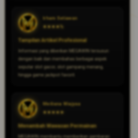
Irham Setiawan
★★★★½
Tampilan Artikel Profesional
Informasi yang diberikan MEGAWIN tersusun
dengan baik dan membahas berbagai aspek
seputar slot gacor, slot gampang menang,
hingga game jackpot favorit.
★
Meiliana Wiajyaa
★★★★★
Menambah Wawasan Permainan
MEGAWIN membantu memberikan gambaran