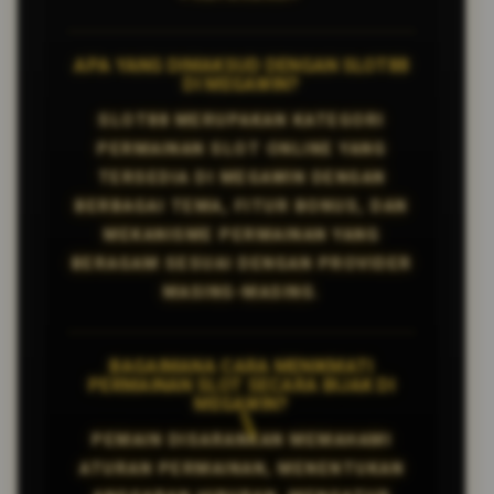
APA YANG DIMAKSUD DENGAN SLOT88
DI MEGAWIN?
SLOT88 MERUPAKAN KATEGORI
PERMAINAN SLOT ONLINE YANG
TERSEDIA DI MEGAWIN DENGAN
BERBAGAI TEMA, FITUR BONUS, DAN
MEKANISME PERMAINAN YANG
BERAGAM SESUAI DENGAN PROVIDER
MASING-MASING.
BAGAIMANA CARA MENIKMATI
PERMAINAN SLOT SECARA BIJAK DI
MEGAWIN?
PEMAIN DISARANKAN MEMAHAMI
ATURAN PERMAINAN, MENENTUKAN