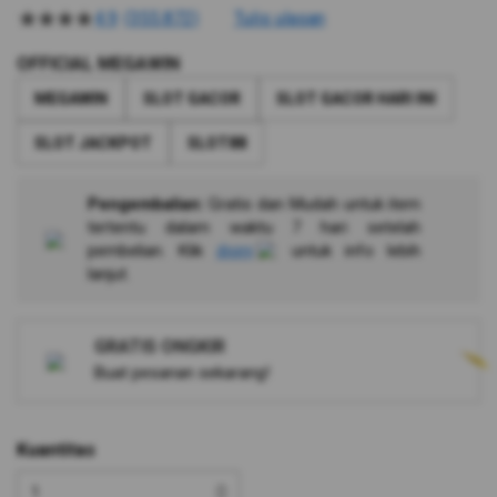
beginning
4.9
(355.872)
Tulis ulasan
4.5
of
dari
the
5
OFFICIAL MEGAWIN
bintang,
images
nilai
MEGAWIN
SLOT GACOR
SLOT GACOR HARI INI
gallery
rating
rata-
SLOT JACKPOT
SLOT88
rata.
Read
13
Reviews.
Pengembalian:
Gratis dan Mudah untuk item
Tautan
tertentu dalam waktu 7 hari setelah
halaman
pembelian. Klik
disini
untuk info lebih
yang
lanjut.
sama.
GRATIS ONGKIR
Buat pesanan sekarang!
Kuantitas
★