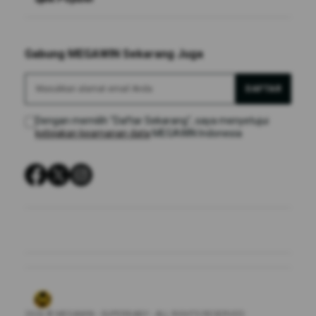
SLOT88
RTP SLOT HARI INI
MEGAWIN RESMI
Gabung MEGAWIN Sekarang Juga
LINK MEGAWIN
MEGAWIN LIVE CHAT
DAFTAR MEGAWIN
DAFTAR
PROMO SLOT88
LOGIN MEGAWIN
Dengan memilih "Daftar Sekarang", saya menyetujui
kebijakan keamanan data
MEGAWIN Indonesia
SLOT GACOR TERBARU
2026 © MEGAWIN - SUPERBABY - ALL RIGHTS RESERVED.