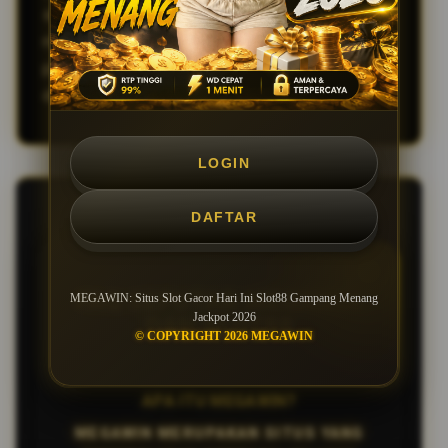
secara bijak, memahami setiap permainan, dan
mengelola anggaran hiburan dengan baik,
pengalaman bermain dapat menjadi lebih nyaman
dan menyenangkan.
LOGIN
DAFTAR
FAQ SEPUTAR MEGAWIN
MEGAWIN: Situs Slot Gacor Hari Ini Slot88 Gampang Menang
Jackpot 2026
DAN SLOT88
© COPYRIGHT 2026 MEGAWIN
★
APA ITU MEGAWIN?
MEGAWIN MERUPAKAN SITUS YANG