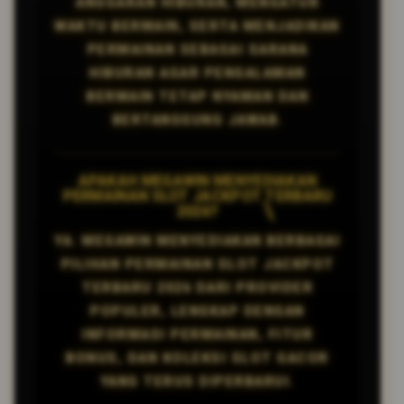
ANGGARAN HIBURAN, MENGATUR
WAKTU BERMAIN, SERTA MENJADIKAN
PERMAINAN SEBAGAI SARANA
HIBURAN AGAR PENGALAMAN
BERMAIN TETAP NYAMAN DAN
BERTANGGUNG JAWAB.
APAKAH MEGAWIN MENYEDIAKAN
PERMAINAN SLOT JACKPOT TERBARU
2026?
YA. MEGAWIN MENYEDIAKAN BERBAGAI
PILIHAN PERMAINAN SLOT JACKPOT
TERBARU 2026 DARI PROVIDER
POPULER, LENGKAP DENGAN
INFORMASI PERMAINAN, FITUR
BONUS, DAN KOLEKSI SLOT GACOR
YANG TERUS DIPERBARUI.