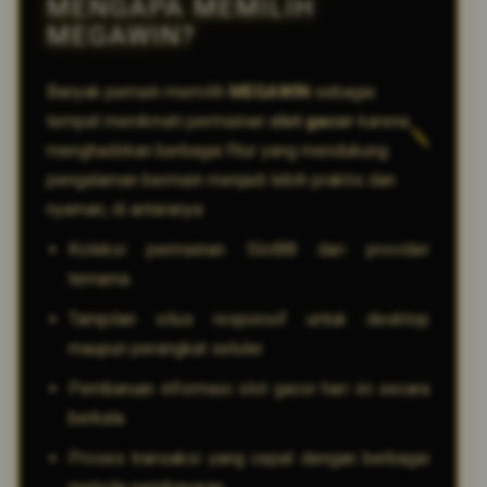
MENGAPA MEMILIH
MEGAWIN?
★
Banyak pemain memilih
MEGAWIN
sebagai
tempat menikmati permainan
slot gacor
karena
menghadirkan berbagai fitur yang mendukung
pengalaman bermain menjadi lebih praktis dan
nyaman, di antaranya:
Koleksi permainan Slot88 dari provider
★
ternama.
Tampilan situs responsif untuk desktop
maupun perangkat seluler.
Pembaruan informasi slot gacor hari ini secara
berkala.
Proses transaksi yang cepat dengan berbagai