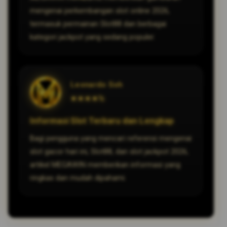
mengenai perkembangan slot online 2026,
termasuk permainan Slot88 dan berbagai
kategori jackpot yang sedang populer.
Leonardo Soh
★★★★½
Informasi Slot Terbaru dan Lengkap
Bagi pengguna yang mencari referensi mengenai
slot gacor hari ini, Slot88, dan slot jackpot 2026,
★
artikel MEGAWIN memberikan informasi yang
ringkas dan mudah dipahami.